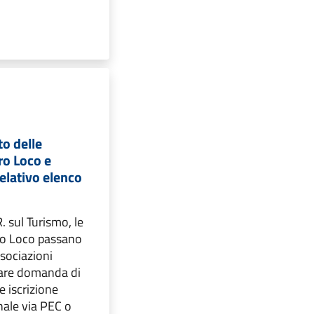
o delle
ro Loco e
relativo elenco
. sul Turismo, le
Pro Loco passano
sociazioni
are domanda di
 iscrizione
nale via PEC o