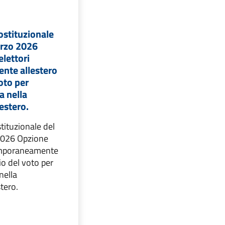
stituzionale
arzo 2026
elettori
nte allestero
voto per
a nella
 estero.
ituzionale del
2026 Opzione
temporaneamente
io del voto per
nella
stero.