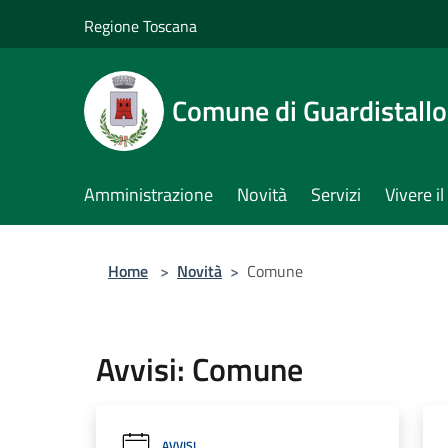
Salta al contenuto principale
Regione Toscana
Comune di Guardistallo
Amministrazione
Novità
Servizi
Vivere 
Home
>
Novità
>
Comune
Avvisi: Comune
AVVISI