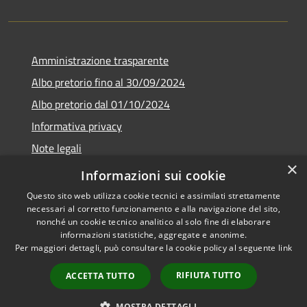
Amministrazione trasparente
Albo pretorio fino al 30/09/2024
Albo pretorio dal 01/10/2024
Informativa privacy
Note legali
×
Dichiarazione di accessibilità
Informazioni sui cookie
Questo sito web utilizza cookie tecnici e assimilati strettamente
necessari al corretto funzionamento e alla navigazione del sito,
nonché un cookie tecnico analitico al solo fine di elaborare
informazioni statistiche, aggregate e anonime.
RSS
Copyright © 2026 • Comune di
Per maggiori dettagli, può consultare la cookie policy al seguente
link
Accessibilità
Guardistallo • Powered by
Privacy
Municipium
Accesso
•
RIFIUTA TUTTO
ACCETTA TUTTO
Cookie
redazione
Mappa del sito
MOSTRA DETTAGLI