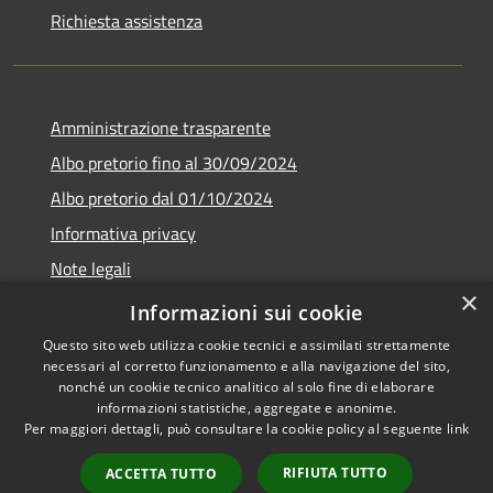
Richiesta assistenza
Amministrazione trasparente
Albo pretorio fino al 30/09/2024
Albo pretorio dal 01/10/2024
Informativa privacy
Note legali
×
Dichiarazione di accessibilità
Informazioni sui cookie
Questo sito web utilizza cookie tecnici e assimilati strettamente
necessari al corretto funzionamento e alla navigazione del sito,
nonché un cookie tecnico analitico al solo fine di elaborare
informazioni statistiche, aggregate e anonime.
RSS
Copyright © 2026 • Comune di
Per maggiori dettagli, può consultare la cookie policy al seguente
link
Accessibilità
Guardistallo • Powered by
Privacy
Municipium
Accesso
•
RIFIUTA TUTTO
ACCETTA TUTTO