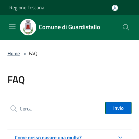
Salta al contenuto principale
Regione Toscana
Comune di Guardistallo
Home
>
FAQ
FAQ
Cerca nel sito
Invio
Come posso pagare una multa?