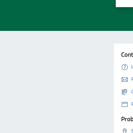
Cont
Prob