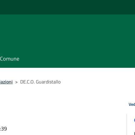
il Comune
iazioni
>
DE.C.O. Guardistallo
Ved
:39