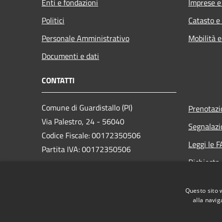
Enti e fondazioni
Imprese 
Politici
Catasto e
Personale Amministrativo
Mobilità e
Documenti e dati
CONTATTI
Comune di Guardistallo (PI)
Prenotaz
Via Palestro, 24 - 56040
Segnalazi
Codice Fiscale: 00172350506
Leggi le 
Partita IVA: 00172350506
Richiesta
PEC:
comune.guardistallo@postacert.toscana.it
Questo sito 
Centralino Unico: +39 0586 651511
alla navig