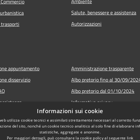
Ambiente
e Commercio
Salute, benessere e assistenza
 urbanistica
Autorizzazioni
 trasporti
ione appuntamento
Amministrazione trasparente
one disservizio
Albo pretorio fino al 30/09/202
FAQ
Albo pretorio dal 01/10/2024
 assistenza
Informativa privacy
Informazioni sui cookie
Note legali
web utilizza cookie tecnici e assimilati strettamente necessari al corretto fu
Dichiarazione di accessibilità
azione del sito, nonché un cookie tecnico analitico al solo fine di elaborare i
statistiche, aggregate e anonime.
Per maggiori dettagli, può consultare la cookie policy al seguente
link