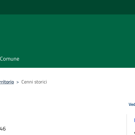
il Comune
rritorio
>
Cenni storici
Ved
:46