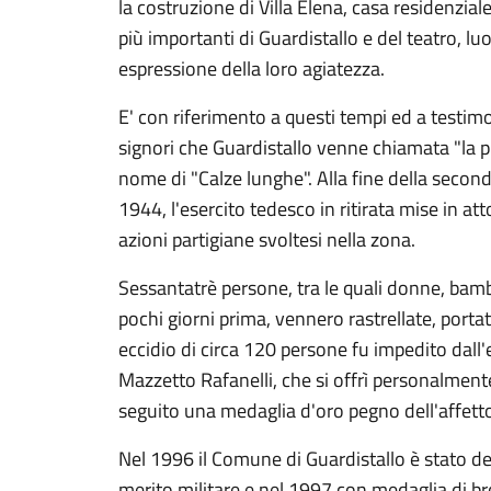
la costruzione di Villa Elena, casa residenzia
più importanti di Guardistallo e del teatro, lu
espressione della loro agiatezza.
E' con riferimento a questi tempi ed a testimo
signori che Guardistallo venne chiamata "la pic
nome di "Calze lunghe". Alla fine della secon
1944, l'esercito tedesco in ritirata mise in att
azioni partigiane svoltesi nella zona.
Sessantatrè persone, tra le quali donne, bambin
pochi giorni prima, vennero rastrellate, porta
eccidio di circa 120 persone fu impedito dall
Mazzetto Rafanelli, che si offrì personalmente 
seguito una medaglia d'oro pegno dell'affetto
Nel 1996 il Comune di Guardistallo è stato de
merito militare e nel 1997 con medaglia di bro