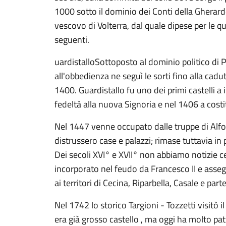
1000 sotto il dominio dei Conti della Gherar
vescovo di Volterra, dal quale dipese per le q
seguenti.
uardistalloSottoposto al dominio politico di Pi
all'obbedienza ne seguì le sorti fino alla cadu
1400. Guardistallo fu uno dei primi castelli a i
fedeltà alla nuova Signoria e nel 1406 a cost
Nel 1447 venne occupato dalle truppe di Alfo
distrussero case e palazzi; rimase tuttavia in 
Dei secoli XVI° e XVII° non abbiamo notizie ce
incorporato nel feudo da Francesco II e asse
ai territori di Cecina, Riparbella, Casale e part
Nel 1742 lo storico Targioni - Tozzetti visitò i
era già grosso castello , ma oggi ha molto pat