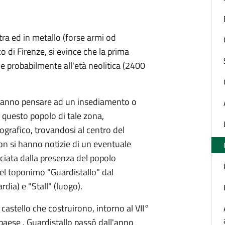
etra ed in metallo (forse armi od
o di Firenze, si evince che la prima
le probabilmente all'età neolitica (2400
, fanno pensare ad un insediamento o
questo popolo di tale zona,
ografico, trovandosi al centro del
 Non si hanno notizie di un eventuale
sciata dalla presenza del popolo
 del toponimo "Guardistallo" dal
ia) e "Stall" (luogo).
astello che costruirono, intorno al VII°
 paese . Guardistallo passò dall'anno