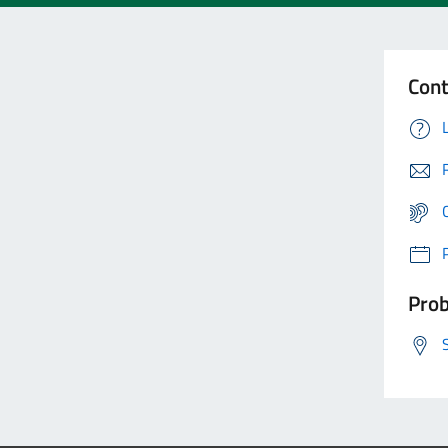
Cont
Prob