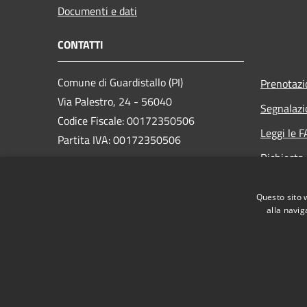
Documenti e dati
CONTATTI
Comune di Guardistallo (PI)
Prenotaz
Via Palestro, 24 - 56040
Segnalazi
Codice Fiscale: 00172350506
Leggi le 
Partita IVA: 00172350506
Richiesta
PEC:
comune.guardistallo@postacert.toscana.it
Questo sito 
Centralino Unico: +39 0586 651511
alla navig
RSS
Accessibilità
Privacy
Cookie
Mappa de