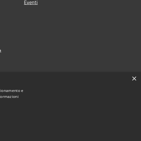
Eventi
4
×
nzionamento e
nformazioni
Municipium
Accesso redazione
ardistallo • Powered by
•