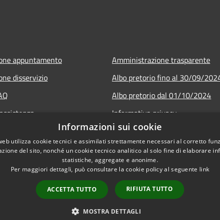
ione appuntamento
Amministrazione trasparente
one disservizio
Albo pretorio fino al 30/09/202
FAQ
Albo pretorio dal 01/10/2024
 assistenza
Informativa privacy
Informazioni sui cookie
Note legali
web utilizza cookie tecnici e assimilati strettamente necessari al corretto fu
Dichiarazione di accessibilità
azione del sito, nonché un cookie tecnico analitico al solo fine di elaborare i
statistiche, aggregate e anonime.
Per maggiori dettagli, può consultare la cookie policy al seguente
link
RIFIUTA TUTTO
ACCETTA TUTTO
l sito
Copyright © 2026 • Comune di Gu
MOSTRA DETTAGLI