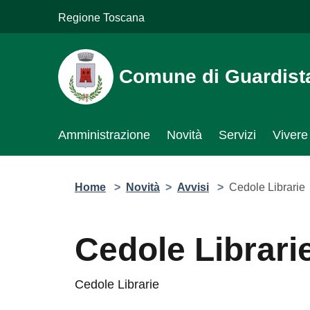
Salta al contenuto principale
Regione Toscana
Comune di Guardista
Amministrazione
Novità
Servizi
Vivere
Home
>
Novità
>
Avvisi
>
Cedole Librarie
Cedole Librari
Cedole Librarie