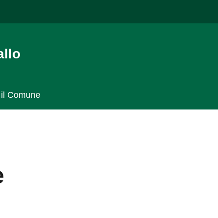
llo
 il Comune
e