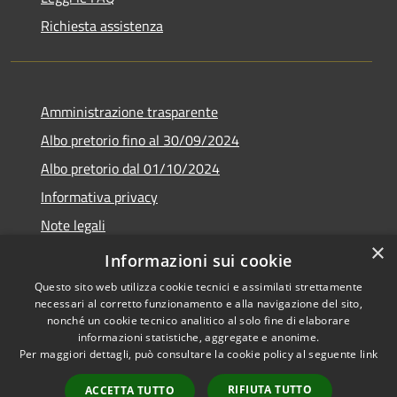
Richiesta assistenza
Amministrazione trasparente
Albo pretorio fino al 30/09/2024
Albo pretorio dal 01/10/2024
Informativa privacy
Note legali
×
Dichiarazione di accessibilità
Informazioni sui cookie
Questo sito web utilizza cookie tecnici e assimilati strettamente
necessari al corretto funzionamento e alla navigazione del sito,
nonché un cookie tecnico analitico al solo fine di elaborare
informazioni statistiche, aggregate e anonime.
RSS
Copyright © 2026 • Comune di
Per maggiori dettagli, può consultare la cookie policy al seguente
link
Accessibilità
Guardistallo • Powered by
Privacy
Municipium
Accesso
•
RIFIUTA TUTTO
ACCETTA TUTTO