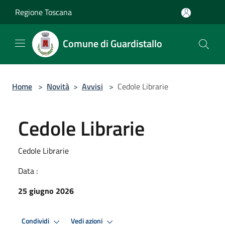
Salta al contenuto principale
Regione Toscana
Comune di Guardistallo
Home
>
Novità
>
Avvisi
>
Cedole Librarie
Cedole Librarie
Cedole Librarie
Data :
25 giugno 2026
Condividi
Vedi azioni