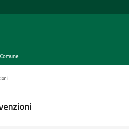
il Comune
zioni
vvenzioni