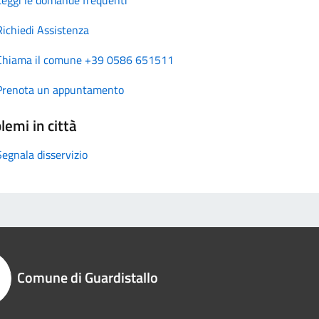
Richiedi Assistenza
Chiama il comune +39 0586 651511
Prenota un appuntamento
lemi in città
Segnala disservizio
Comune di Guardistallo