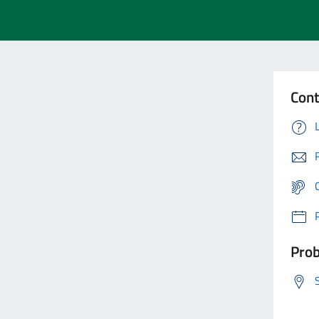
Cont
Prob